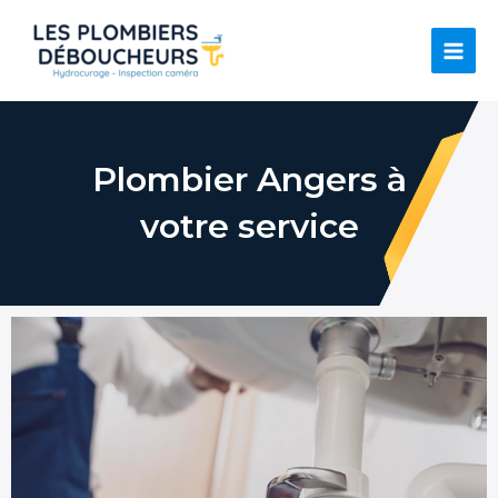
Aller
au
contenu
Main
Men
Plombier Angers à
votre service